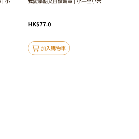
| 小
我愛學語文自讀篇章 | 小一至小六
HK
$
77.0
加入購物車