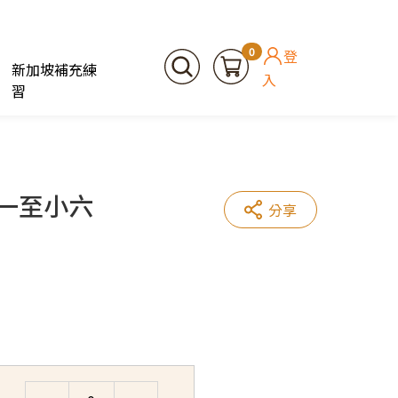
0
登
新加坡補充練
入
習
小一至小六
分享
Quantity