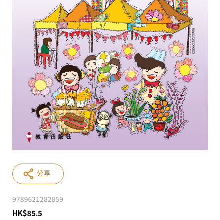
分享
9789621282859
HK
$
85.5