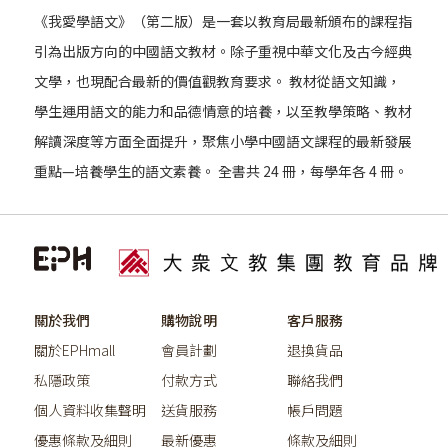
《我愛學語文》（第二版）是一套以教育局最新頒布的課程指
引為出版方向的中國語文教材。除子重視中華文化及古今經典
文學，也現配合最新的價值觀教育要求。 教材從語文知識，
學生運用語文的能力和品德情意的培養，以至教學策略、教材
解讀深度等方面全面提升，聚焦小學中國語文課程的最新發展
重點—培養學生的語文素養。 全書共 24 冊，每學年各 4 冊。
關於我們
購物說明
客戶服務
關於EPHmall
會員計劃
退換貨品
私隱政策
付款方式
聯絡我們
個人資料收集聲明
送貨服務
帳戶問題
優惠條款及細則
最新優惠
條款及細則