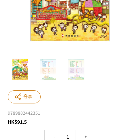
分享
9789882442351
HK
$
91.5
Quantity