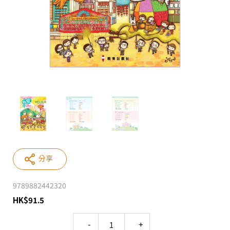
分享
9789882442320
HK
$
91.5
Quantity