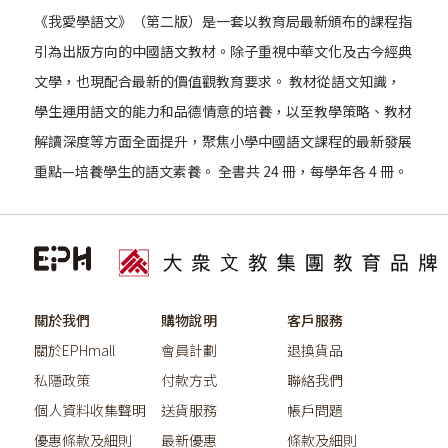
《我愛學語文》（第二版）是一套以教育局最新頒布的課程指
引為出版方向的中國語文教材。除子重視中華文化及古今經典
文學，也現配合最新的價值觀教育要求。 教材從語文知識，
學生運用語文的能力和品德情意的培養，以至教學策略、教材
解讀深度等方面全面提升，聚焦小學中國語文課程的最新發展
重點—培養學生的語文素養。 全書共 24 冊，每學年各 4 冊。
關於我們
購物說明
客戶服務
關於EPHmall
會員計劃
退換貨品
私隱政策
付款方式
聯絡我們
個人資料收集聲明
送貨服務
帳戶問題
優惠條款及細則
最新優惠
條款及細則