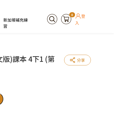
0
登
新加坡補充練
入
習
)課本 4下1 (第
分享