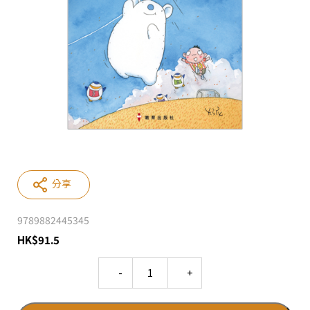
分享
9789882445345
HK
$
91.5
Quantity