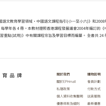
國語文教育學習領域‧中國語文課程指引(小一至小六)》和200
冊，每學年各 4 冊。本教材遵照香港課程發展議會2004年編訂
習重點(試用)》中有關課程宗旨及學習目標而編纂。 全書共 24 冊
關於我們
購物說明
關於EPHmall
會員計劃
私隱政策
付款方式
個人資料收集聲明
送貨服務
優惠條款及細則
最新優惠