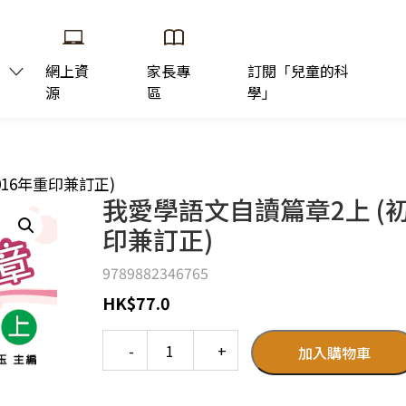
網上資
家長專
訂閱「兒童的科
源
區
學」
016年重印兼訂正)
我愛學語文自讀篇章2上 (初版
印兼訂正)
9789882346765
HK
$
77.0
Quantity
加入購物車