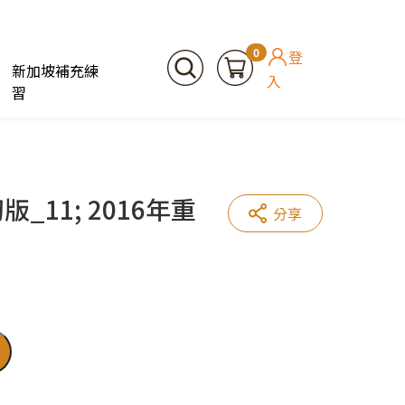
0
登
新加坡補充練
入
習
_11; 2016年重
分享