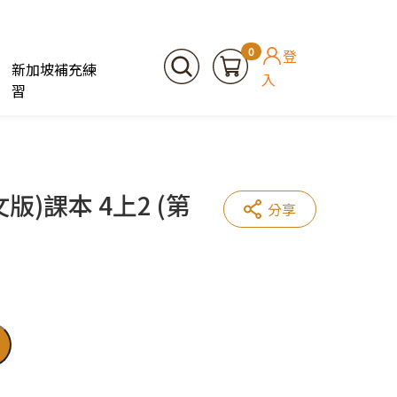
0
登
新加坡補充練
入
習
)課本 4上2 (第
分享