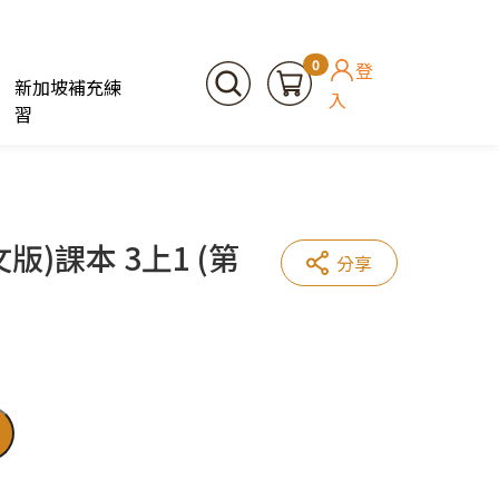
0
登
新加坡補充練
入
習
)課本 3上1 (第
分享