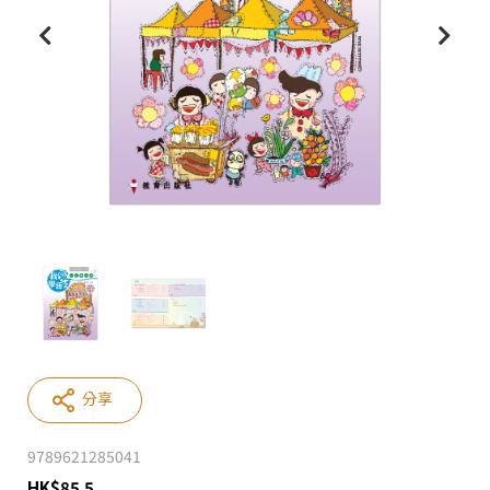
分享
9789621285041
HK
$
85.5