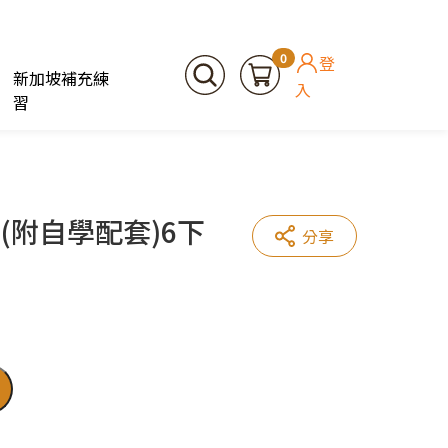
0
登
新加坡補充練
入
習
附自學配套)6下
分享