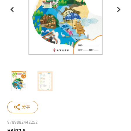
分享
9789882442252
HK
$
72.5