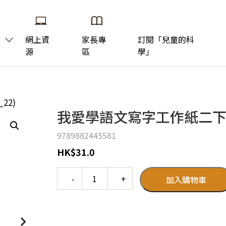
網上資
家長專
訂閱「兒童的科
源
區
學」
22)
我愛學語文寫字工作紙二下2 
9789882445581
HK
$
31.0
Quantity
加入購物車