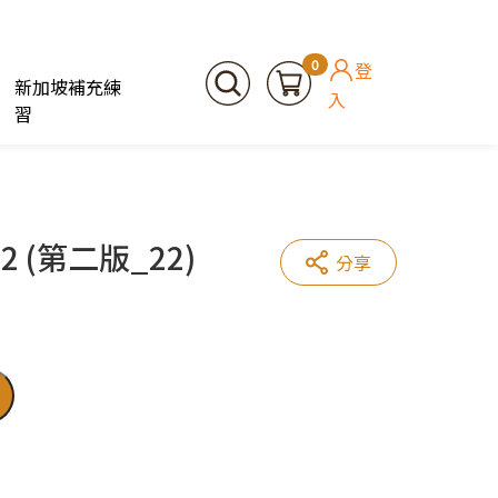
0
登
新加坡補充練
入
習
(第二版_22)
分享