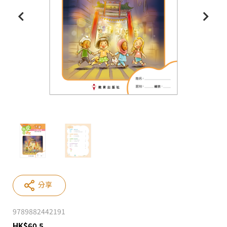
分享
9789882442191
HK
$
60.5