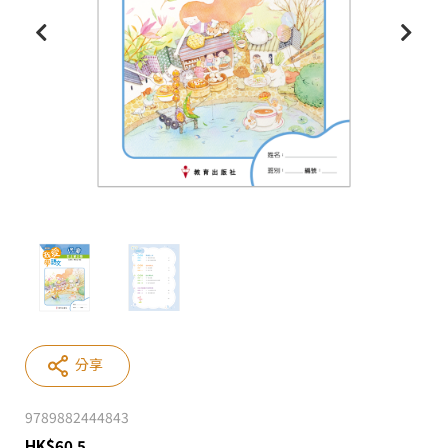
分享
9789882444843
HK
$
60.5