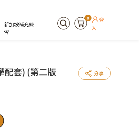
0
登
新加坡補充練
入
習
配套) (第二版
分享