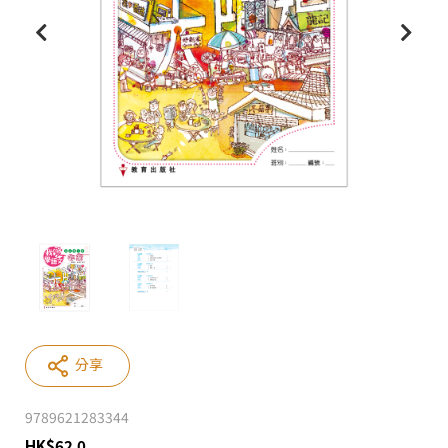
分享
9789621283344
HK
$
62.0