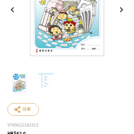
分享
9789621283313
HK
$
62.0