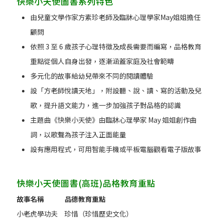
快樂小天使圖書系列特色
由兒童文學作家方素珍老師及臨牀心理學家May姐姐擔任
顧問
依照 3 至 6 歲孩子心理特徵及成長需要而編寫，品格教育
重點從個人自身出發，逐漸涵蓋家庭及社會範疇
多元化的故事給幼兒帶來不同的閱讀體驗
設「方老師悅讀天地」，附設聽、說、讀、寫的活動及兒
歌，提升語文能力，進一步加強孩子對品格的認識
主題曲《快樂小天使》由臨牀心理學家 May 姐姐創作曲
詞，以歌聲為孩子注入正面能量
設有應用程式，可用智能手機或平板電腦觀看電子版故事
快樂小天使圖書(高班)品格教育重點
故事名稱
品德教育重點
小老虎學功夫
珍惜（珍惜歷史文化）