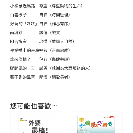
小松鼠過馬路
尊重（尊重動物的生命）
白雲被子
自律（時間管理）
好玩的「咚咚」
自律（作息有序）
兩塊錢
誠信（誠實
阿吉搬家
珍惜（愛護大自然）
畢業禮上的表演
堅毅（正面思維）
誰來修橋？
包容（傷健共融）
颳颱風的一天
感恩（感謝為大眾服務的人）
聽不到的聲音
關懷（關愛長者）
您可能也喜歡…