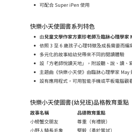
可配合 Super iPen 使用
快樂小天使圖書系列特色
由
兒童文學作家方素珍老師
及
臨牀心理學家 M
依照 3 至 6 歲孩子心理特徵及成長需要
多元化的故事給幼兒帶來不同的閱讀體驗
設「方老師悅讀天地」，附設聽、說、讀、
主題曲《快樂小天使》由臨牀心理學家 May
設有應用程式，可用智能手機或平板電腦觀
快樂小天使圖書(幼兒班)品格教育重點
故事名稱
品德教育重點
小螃蟹交朋友
尊重（有禮貌）
小野人騎長毛象
堅毅（勇於嘗試）