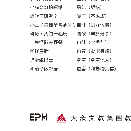
小貓奇奇怕認錯
勇氣（認錯）
誰吃了餅乾？
誠信（不說謊）
小王子怎樣學會刷牙？
自律（良好習慣）
哥哥，我們一起玩
關懷（樂於分享）
十隻怪獸去野餐
自律（守規則）
怪怪皇后
自尊（愛惜身體）
恐龍坐巴士
尊重（尊重他人）
和燕子做鄰居
包容（和動物共存）