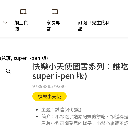
網上資
家長專
訂閱「兒童的科
源
區
學」
super i-pen 版)
快樂小天使圖書系列：誰吃了
super i-pen 版)
9789888579280
快樂小天使
主題：誠信(不說謊)
簡介：小希吃了送給阿姨的餅乾，卻謊稱
看着小貓可憐受屈的樣子，小希心裏很不