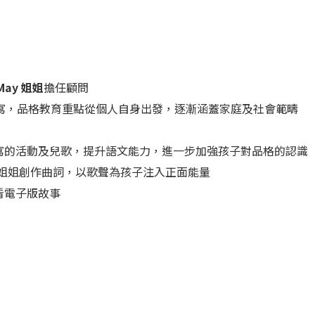
ay 姐姐
擔任顧問
而編寫，品格教育重點從個人自身出發，逐漸涵蓋家庭及社會範疇
寫的活動及兒歌，提升語文能力，進一步加強孩子對品格的認識
 姐姐創作曲詞，以歌聲為孩子注入正面能量
看電子版故事