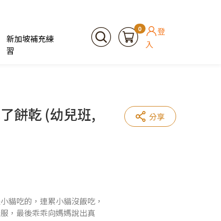
0
登
新加坡補充練
入
習
餅乾 (幼兒班,
分享
是小貓吃的，連累小貓沒飯吃，
舒服，最後乖乖向媽媽說出真