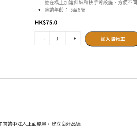
並在橋上加建斜坡和扶手等設施，方便不
適讀年齡： 5至6歲
HK
$
75.0
Quantity
加入購物車
孩子在閱讀中注入正面能量，建立良好品德