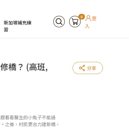
0
登
新加坡補充練
入
習
橋？ (高班,
分享
。趕着看醫生的小兔子不能過
橋。之後，村民更合力建新橋，