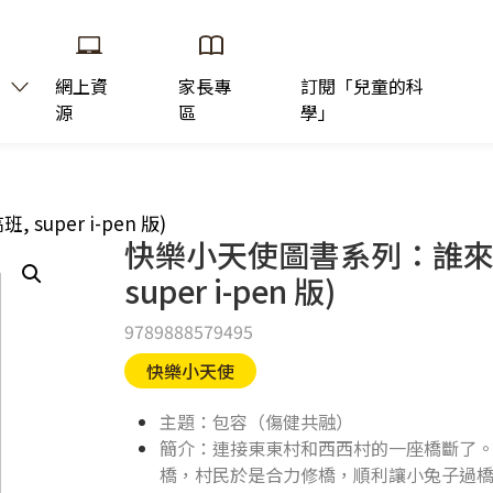
網上資
家長專
訂閱「兒童的科
源
區
學」
uper i-pen 版)
快樂小天使圖書系列：誰來修
super i-pen 版)
9789888579495
快樂小天使
主題：包容（傷健共融）
簡介：連接東東村和西西村的一座橋斷了
橋，村民於是合力修橋，順利讓小兔子過