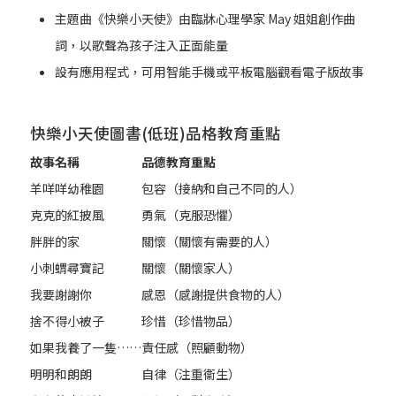
主題曲《快樂小天使》由臨牀心理學家 May 姐姐創作曲
詞，以歌聲為孩子注入正面能量
設有應用程式，可用智能手機或平板電腦觀看電子版故事
快樂小天使圖書(低班)品格教育重點
故事名稱
品德教育重點
羊咩咩幼稚園
包容（接納和自己不同的人）
克克的紅披風
勇氣（克服恐懼）
胖胖的家
關懷（關懷有需要的人）
小刺蝟尋寶記
關懷（關懷家人）
我要謝謝你
感恩（感謝提供食物的人）
捨不得小被子
珍惜（珍惜物品）
如果我養了一隻……
責任感（照顧動物）
明明和朗朗
自律（注重衞生）