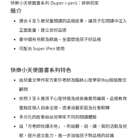
快樂小天使圖書系列 (Super i-pen)：胖胖的家
簡介
適合 4 至 5 歲兒童閱讀的品格故事，讓孩子在閱讀中注入
正面能量，建立良好品德
書中還有兒歌及歌曲，全面塑造孩子好品格
可配合 Super iPen 使用
快樂小天使圖書系列特色
由兒童文學作家方素珍老師及臨牀心理學家May姐姐擔任
顧問
依照 3 至 6 歲孩子心理特徵及成長需要而編寫，品格教育
重點從個人自身出發，逐漸涵蓋家庭及社會範疇
多元化的故事給幼兒帶來不同的閱讀體驗
設「方老師悅讀天地」，附設聽、說、讀、寫的活動及兒
歌，提升語文能力，進一步加強孩子對品格的認識