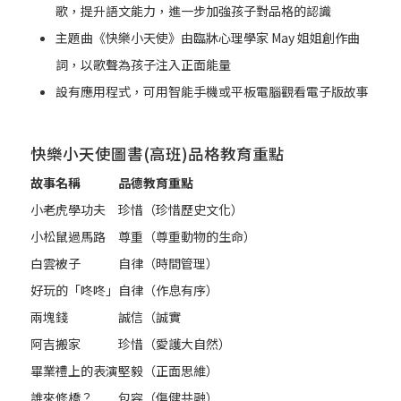
歌，提升語文能力，進一步加強孩子對品格的認識
主題曲《快樂小天使》由臨牀心理學家 May 姐姐創作曲
詞，以歌聲為孩子注入正面能量
設有應用程式，可用智能手機或平板電腦觀看電子版故事
快樂小天使圖書(高班)品格教育重點
故事名稱
品德教育重點
小老虎學功夫
珍惜（珍惜歷史文化）
小松鼠過馬路
尊重（尊重動物的生命）
白雲被子
自律（時間管理）
好玩的「咚咚」
自律（作息有序）
兩塊錢
誠信（誠實
阿吉搬家
珍惜（愛護大自然）
畢業禮上的表演
堅毅（正面思維）
誰來修橋？
包容（傷健共融）