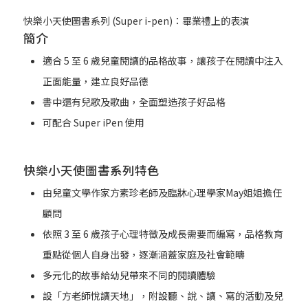
快樂小天使圖書系列 (Super i-pen)：畢業禮上的表演
簡介
適合 5 至 6 歲兒童閱讀的品格故事，讓孩子在閱讀中注入
正面能量，建立良好品德
書中還有兒歌及歌曲，全面塑造孩子好品格
可配合 Super iPen 使用
快樂小天使圖書系列特色
由兒童文學作家方素珍老師及臨牀心理學家May姐姐擔任
顧問
依照 3 至 6 歲孩子心理特徵及成長需要而編寫，品格教育
重點從個人自身出發，逐漸涵蓋家庭及社會範疇
多元化的故事給幼兒帶來不同的閱讀體驗
設「方老師悅讀天地」，附設聽、說、讀、寫的活動及兒