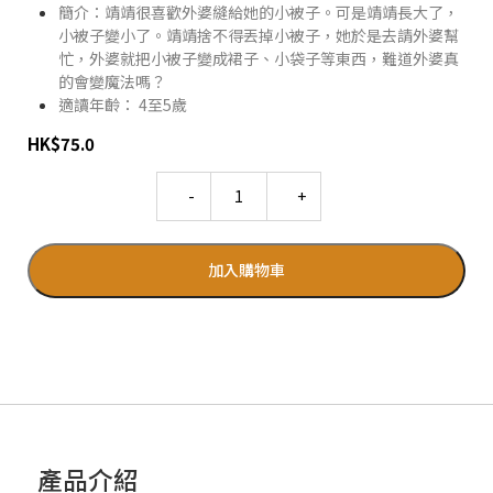
簡介：靖靖很喜歡外婆縫給她的小被子。可是靖靖長大了，
小被子變小了。靖靖捨不得丟掉小被子，她於是去請外婆幫
忙，外婆就把小被子變成裙子、小袋子等東西，難道外婆真
的會變魔法嗎？
適讀年齡： 4至5歲
HK
$
75.0
Quantity
加入購物車
產品介紹