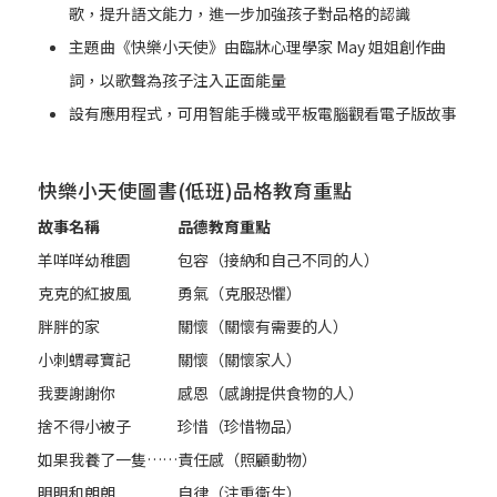
歌，提升語文能力，進一步加強孩子對品格的認識
主題曲《快樂小天使》由臨牀心理學家 May 姐姐創作曲
詞，以歌聲為孩子注入正面能量
設有應用程式，可用智能手機或平板電腦觀看電子版故事
快樂小天使圖書(低班)品格教育重點
故事名稱
品德教育重點
羊咩咩幼稚園
包容（接納和自己不同的人）
克克的紅披風
勇氣（克服恐懼）
胖胖的家
關懷（關懷有需要的人）
小刺蝟尋寶記
關懷（關懷家人）
我要謝謝你
感恩（感謝提供食物的人）
捨不得小被子
珍惜（珍惜物品）
如果我養了一隻……
責任感（照顧動物）
明明和朗朗
自律（注重衞生）