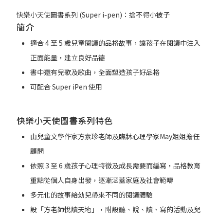
快樂小天使圖書系列 (Super i-pen)：捨不得小被子
簡介
適合 4 至 5 歲兒童閱讀的品格故事，讓孩子在閱讀中注入
正面能量，建立良好品德
書中還有兒歌及歌曲，全面塑造孩子好品格
可配合 Super iPen 使用
快樂小天使圖書系列特色
由兒童文學作家方素珍老師及臨牀心理學家May姐姐擔任
顧問
依照 3 至 6 歲孩子心理特徵及成長需要而編寫，品格教育
重點從個人自身出發，逐漸涵蓋家庭及社會範疇
多元化的故事給幼兒帶來不同的閱讀體驗
設「方老師悅讀天地」，附設聽、說、讀、寫的活動及兒