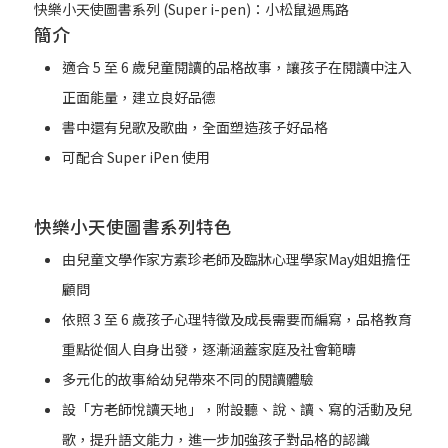
快樂小天使圖書系列 (Super i-pen)：小松鼠過馬路
簡介
適合 5 至 6 歲兒童閱讀的品格故事，讓孩子在閱讀中注入
正面能量，建立良好品德
書中還有兒歌及歌曲，全面塑造孩子好品格
可配合 Super iPen 使用
快樂小天使圖書系列特色
由兒童文學作家方素珍老師及臨牀心理學家May姐姐擔任
顧問
依照 3 至 6 歲孩子心理特徵及成長需要而編寫，品格教育
重點從個人自身出發，逐漸涵蓋家庭及社會範疇
多元化的故事給幼兒帶來不同的閱讀體驗
設「方老師悅讀天地」，附設聽、說、讀、寫的活動及兒
歌，提升語文能力，進一步加強孩子對品格的認識