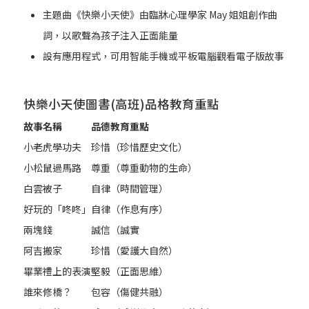
主題曲《快樂小天使》由臨牀心理學家 May 姐姐創作曲
詞，以歌聲為孩子注入正面能量
設有應用程式，可用智能手機或平板電腦觀看電子版故事
快樂小天使圖書(高班)品格教育重點
故事名稱
品德教育重點
小老虎學功夫
珍惜（珍惜歷史文化）
小松鼠過馬路
尊重（尊重動物的生命）
白雲被子
自律（時間管理）
好玩的「咚咚」
自律（作息有序）
兩塊錢
誠信（誠實
阿吉搬家
珍惜（愛護大自然）
畢業禮上的表演
堅毅（正面思維）
誰來修橋？
包容（傷健共融）