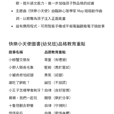
歌，提升語文能力，進一步加強孩子對品格的認識
主題曲《快樂小天使》由臨牀心理學家 May 姐姐創作曲
詞，以歌聲為孩子注入正面能量
設有應用程式，可用智能手機或平板電腦觀看電子版故事
快樂小天使圖書(幼兒班)品格教育重點
故事名稱
品德教育重點
小螃蟹交朋友
尊重（有禮貌）
小野人騎長毛象
堅毅（勇於嘗試）
小貓奇奇怕認錯
勇氣（認錯）
誰吃了餅乾？
誠信（不說謊）
小王子怎樣學會刷牙？
自律（良好習慣）
哥哥，我們一起玩
關懷（樂於分享）
十隻怪獸去野餐
自律（守規則）
怪怪皇后
自尊（愛惜身體）