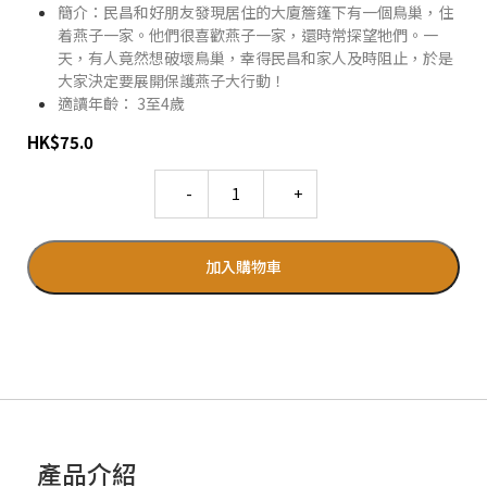
簡介：民昌和好朋友發現居住的大廈簷篷下有一個鳥巢，住
着燕子一家。他們很喜歡燕子一家，還時常探望牠們。一
天，有人竟然想破壞鳥巢，幸得民昌和家人及時阻止，於是
大家決定要展開保護燕子大行動！
適讀年齡： 3至4歲
HK
$
75.0
Quantity
加入購物車
產品介紹