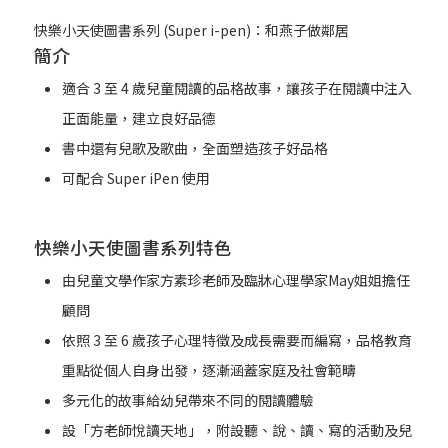
快樂小天使圖書系列 (Super i-pen)：和燕子做鄰居
簡介
適合 3 至 4 歲兒童閱讀的品格故事，讓孩子在閱讀中注入
正面能量，建立良好品德
書中還有兒歌及歌曲，全面塑造孩子好品格
可配合 Super iPen 使用
快樂小天使圖書系列特色
由兒童文學作家方素珍老師及臨牀心理學家May姐姐擔任
顧問
依照 3 至 6 歲孩子心理特徵及成長需要而編寫，品格教育
重點從個人自身出發，逐漸涵蓋家庭及社會範疇
多元化的故事給幼兒帶來不同的閱讀體驗
設「方老師悅讀天地」，附設聽、說、讀、寫的活動及兒