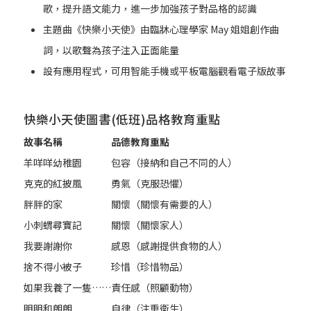
歌，提升語文能力，進一步加強孩子對品格的認識
主題曲《快樂小天使》由臨牀心理學家 May 姐姐創作曲
詞，以歌聲為孩子注入正面能量
設有應用程式，可用智能手機或平板電腦觀看電子版故事
快樂小天使圖書(低班)品格教育重點
故事名稱
品德教育重點
羊咩咩幼稚園
包容（接納和自己不同的人）
克克的紅披風
勇氣（克服恐懼）
胖胖的家
關懷（關懷有需要的人）
小刺蝟尋寶記
關懷（關懷家人）
我要謝謝你
感恩（感謝提供食物的人）
捨不得小被子
珍惜（珍惜物品）
如果我養了一隻……
責任感（照顧動物）
明明和朗朗
自律（注重衞生）