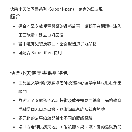
快樂小天使圖書系列 (Super i-pen)：克克的紅披風
簡介
適合 4 至 5 歲兒童閱讀的品格故事，讓孩子在閱讀中注入
正面能量，建立良好品德
書中還有兒歌及歌曲，全面塑造孩子好品格
可配合 Super iPen 使用
快樂小天使圖書系列特色
由兒童文學作家方素珍老師及臨牀心理學家May姐姐擔任
顧問
依照 3 至 6 歲孩子心理特徵及成長需要而編寫，品格教育
重點從個人自身出發，逐漸涵蓋家庭及社會範疇
多元化的故事給幼兒帶來不同的閱讀體驗
設「方老師悅讀天地」，附設聽、說、讀、寫的活動及兒