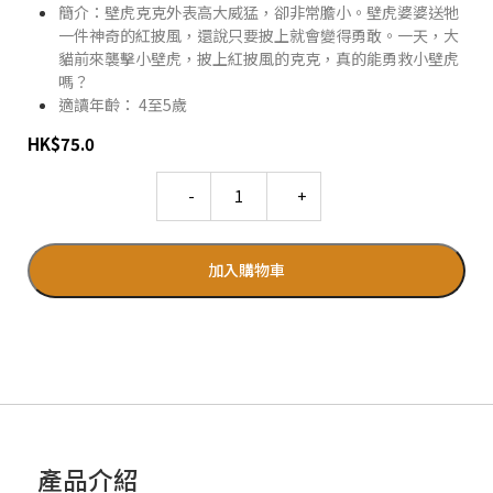
簡介：壁虎克克外表高大威猛，卻非常膽小。壁虎婆婆送牠
一件神奇的紅披風，還說只要披上就會變得勇敢。一天，大
貓前來襲擊小壁虎，披上紅披風的克克，真的能勇救小壁虎
嗎？
適讀年齡： 4至5歲
HK
$
75.0
Quantity
加入購物車
產品介紹