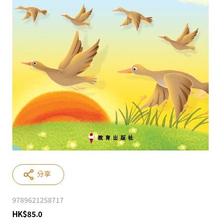
分享
9789621258717
HK
$
85.0