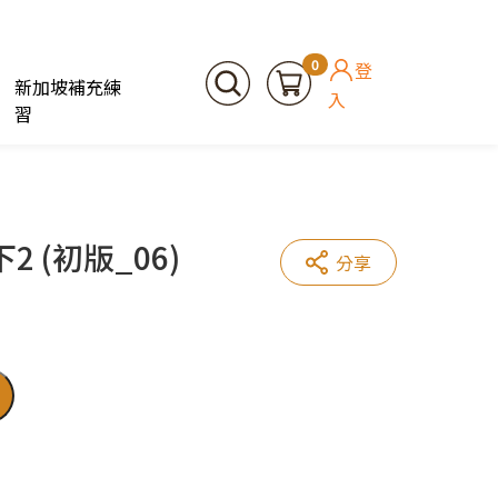
0
登
新加坡補充練
入
習
 (初版_06)
分享