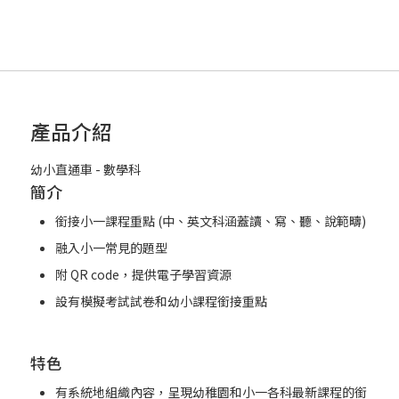
產品介紹
幼小直通車 - 數學科
簡介
銜接小一課程重點 (中、英文科涵蓋讀、寫、聽、說範疇)
融入小一常見的題型
附 QR code，提供電子學習資源
設有模擬考試試卷和幼小課程銜接重點
特色
有系統地組織內容，呈現幼稚園和小一各科最新課程的銜