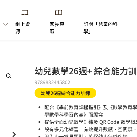
網上資
家長專
訂閱「兒童的科
源
區
學」
幼兒數學26週+ 綜合能力訓練
9789882445802
幼兒26週綜合能力訓練
配合《學前教育課程指引》及《數學教育
學數學科學習內容》而編寫
提供全面幼兒數學訓練及 QR Code 數
設有多元化練習，有效提升數感、空間感
滲入小一常見題型，確保幼小無縫銜接