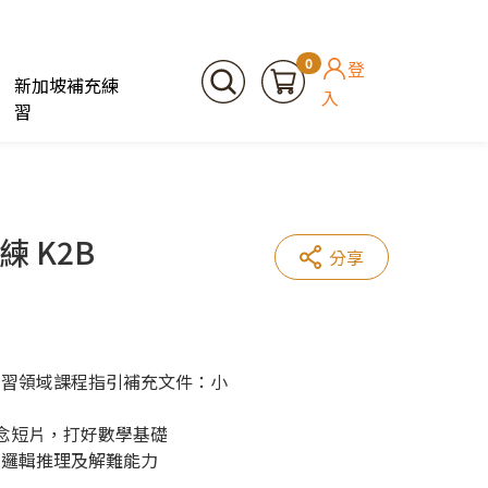
0
登
新加坡補充練
入
習
 K2B
分享
學習領域課程指引補充文件：小
學概念短片，打好數學基礎
、邏輯推理及解難能力