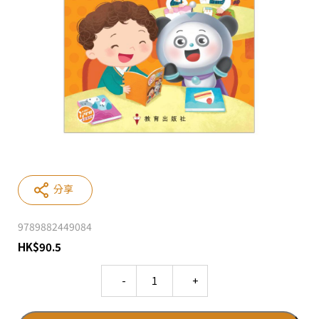
分享
9789882449084
HK
$
90.5
Quantity