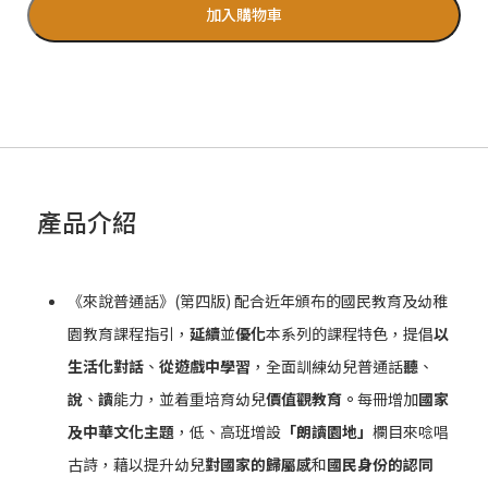
加入購物車
產品介紹
《來說普通話》(第四版) 配合近年頒布的國民教育及幼稚
園教育課程指引，
延續
並
優化
本系列的課程特色，提倡
以
生活化對話
、
從遊戲中學習
，全面訓練幼兒普通話
聽
、
說
、
讀
能力，並着重培育幼兒
價值觀教育
。
每冊增加
國家
及中華文化主題
，低、高班增設
「朗讀園地」
欄目來唸唱
古詩，藉以提升幼兒
對國家的歸屬感
和
國民身份的認同