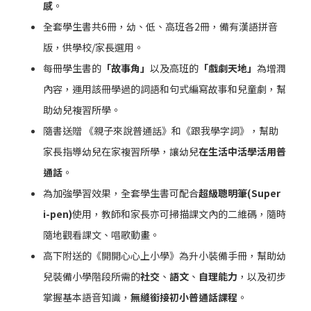
感
。
全套學生書共6冊，幼、低、高班各2冊，備有漢語拼音
版，供學校/家長選用。
每冊學生書的
「故事角」
以及高班的
「戲劇天地」
為增潤
內容，運用該冊學過的詞語和句式編寫故事和兒童劇，幫
助幼兒複習所學。
隨書送贈 《親子來說普通話》和《跟我學字詞》，幫助
家長指導幼兒在家複習所學，讓幼兒
在生活中活學活用普
通話
。
為加強學習效果，全套學生書可配合
超級聰明筆(Super
i-pen)
使用，教師和家長亦可掃描課文內的二維碼，隨時
隨地觀看課文、唱歌動畫。
高下附送的《開開心心上小學》為升小裝備手冊，幫助幼
兒裝備小學階段所需的
社交
、
語文
、
自理能力
，以及初步
掌握基本語音知識，
無縫銜接初小普通話課程
。