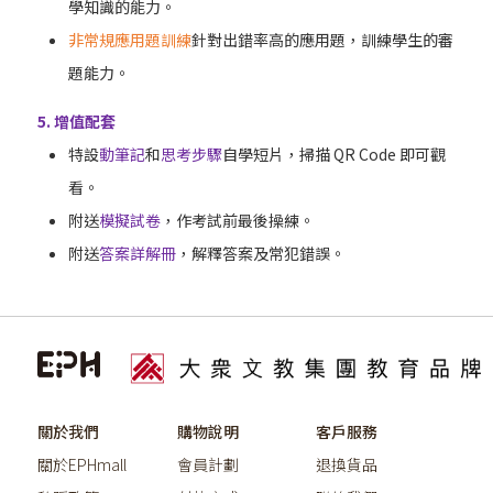
學知識的能力。
非常規應用題訓練
針對出錯率高的應用題，訓練學生的審
題能力。
5. 增值配套
特設
動筆記
和
思考步驟
自學短片，掃描 QR Code 即可觀
看。
附送
模擬試卷
，作考試前最後操練。
附送
答案詳解冊
，解釋答案及常犯錯誤。
關於我們
購物說明
客戶服務
關於EPHmall
會員計劃
退換貨品