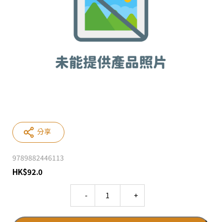
分享
9789882446113
HK
$
92.0
Quantity