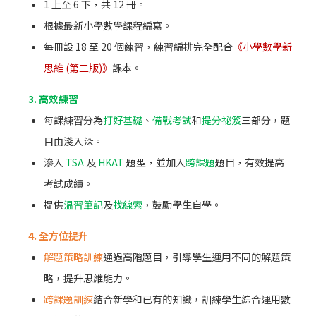
1 上至 6 下，共 12 冊。
根據最新小學數學課程編寫。
每冊設 18 至 20 個練習，練習編排完全配合
《小學數學新
思維 (第二版)》
課本。
3. 高效練習
每課練習分為
打好基礎
、
備戰考試
和
提分祕笈
三部分，題
目由淺入深。
滲入
TSA
及
HKAT
題型，並加入
跨課題
題目，有效提高
考試成績。
提供
温習筆記
及
找線索
，鼓勵學生自學。
4. 全方位提升
解題策略訓練
通過高階題目，引導學生運用不同的解題策
略，提升思維能力。
跨課題訓練
結合新學和已有的知識，訓練學生綜合運用數