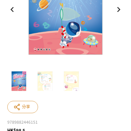
分享
9789882446151
HK
$
98.5