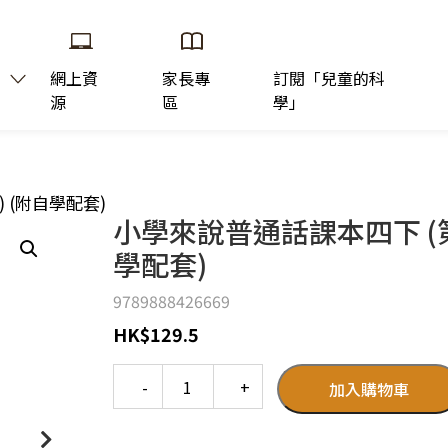
網上資
家長專
訂閱「兒童的科
源
區
學」
 (附自學配套)
小學來說普通話課本四下 (第
學配套)
9789888426669
HK
$
129.5
Quantity
加入購物車