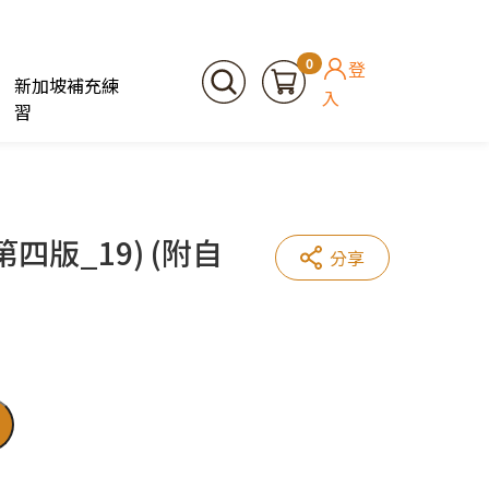
0
登
新加坡補充練
入
習
四版_19) (附自
分享