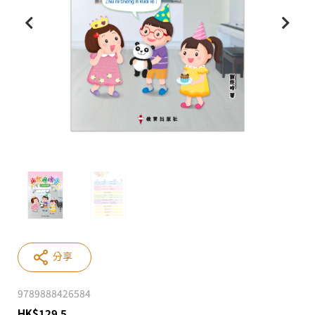
分享
9789888426584
HK
$
129.5