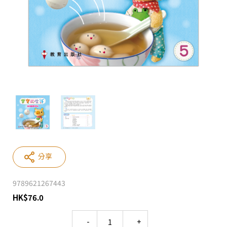
分享
9789621267443
HK
$
76.0
Quantity