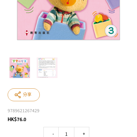
分享
9789621267429
HK
$
76.0
Quantity