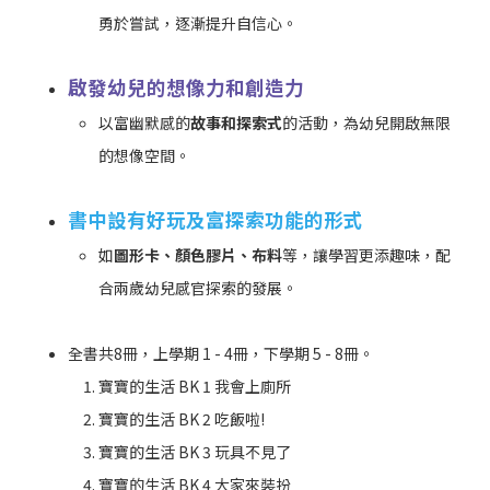
勇於嘗試，逐漸提升自信心。
啟發幼兒的想像力和創造力
以富幽默感的
故事和探索式
的活動，為幼兒開啟無限
的想像空間。
書中設有好玩及富探索功能的形式
如
圖形卡、顏色膠片、布料
等，讓學習更添趣味，配
合兩歲幼兒感官探索的發展。
全書共8冊，上學期 1 - 4冊，下學期 5 - 8冊。
寶寶的生活 BK 1 我會上廁所
寶寶的生活 BK 2 吃飯啦!
寶寶的生活 BK 3 玩具不見了
寶寶的生活 BK 4 大家來裝扮