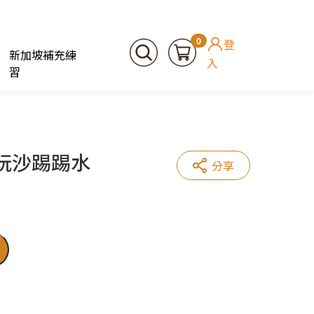
0
登
新加坡補充練
入
習
玩玩沙踢踢水
分享