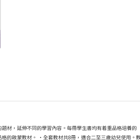
的題材，延伸不同的學習內容。每冊學生書均有着重品格培養的
品格的啟蒙教材。 ‧全套教材共8冊，適合二至三歲幼兒使用。