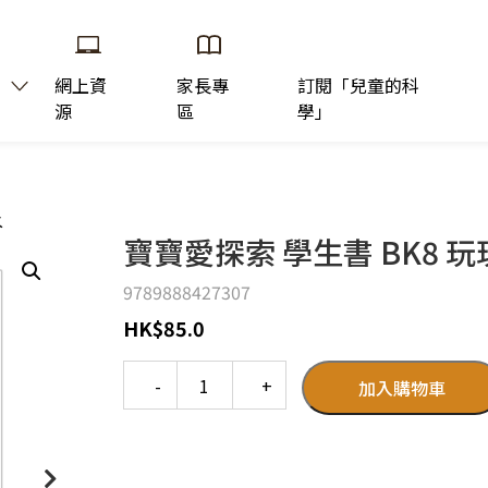
網上資
家長專
訂閱「兒童的科
源
區
學」
水
寶寶愛探索 學生書 BK8 
9789888427307
HK
$
85.0
Quantity
加入購物車