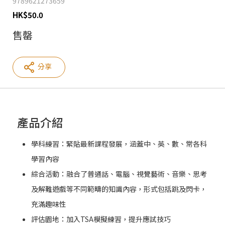
9789621273659
HK
$
50.0
售罄
分享
產品介紹
學科練習：緊貼最新課程發展，涵蓋中、英、數、常各科
學習內容
綜合活動：融合了普通話、電腦、視覺藝術、音樂、思考
及解難遊戲等不同範疇的知識內容，形式包括跳及閃卡，
充滿趣味性
評估園地：加入TSA模擬練習，提升應試技巧