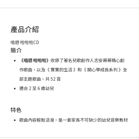
產品介紹
唱遊 啦啦啦CD
簡介
《唱遊 啦啦啦》
收錄了著名兒歌創作人志安哥哥精心創
作歌曲，以及《 寶寶的生活 》和《 開心學成長系列 》全
部主題歌曲，共 52 首
適合 2 至 6 歲幼兒
特色
歌曲內容輕鬆活潑，是一套家長不可缺少的幼兒音樂教材