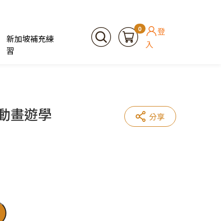
0
登
新加坡補充練
入
習
– 動畫遊學
分享