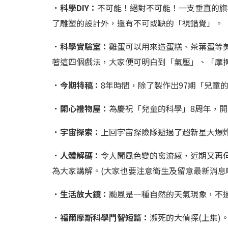
．科學DIY：
不可能！絕對不可能！一支垂直的旗
了雕塑的設計外，還有不可或缺的「視錯覺」。
．科學實驗室：
雞蛋可以用來造蛋糕、茶葉蛋等
著這四個戲法，大家便可明白到「氣壓」、「摩
．今期特稿：
8年時間，除了製作出97期「兒童
．開心禮物屋：
為慶祝「兒童的科學」8周年，
．宇宙探索：
上回宇宙探險隊避過了超新星大爆
．人體解碼：
令人聞風色變的禽流感，近期又再
為大家講解。(大家也要注意衛生及留意最新消息
．生活放大鏡：
颱風是一種自然的天氣現象，不
．福爾摩斯科學鬥智短篇：
瀕死的大偵探(上集