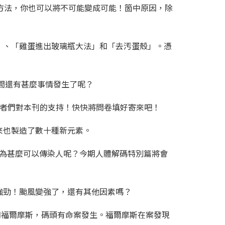
方法，你也可以將不可能變成可能！箇中原因，除
」、「雞蛋進出玻璃瓶大法」和「去汚蛋殼」。憑
間還有甚麼事情發生了呢？
讀者們對本刊的支持！快快將問卷填好寄來吧！
來也製造了數十種新元素。
？為甚麼可以傳染人呢？今期人體解碼特別篇將會
強勁！颱風變強了，還有其他因素嗎？
知福爾摩斯，碼頭有命案發生。福爾摩斯在案發現