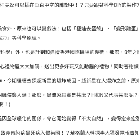
杆竟然可以插在垂直中空的雕塑中！？只要跟著科學DIY的製作
美食外，原來也可以變戲法！包括「極速去蛋殼」、「變形雞蛋
擦力」等科學原理。
的科學」外，也是計劃和建造香港國際機場的時間，那麼，8年之
開心禮物屋大大加碼，送出更多好玩又能動腦的禮物！同時答謝
炸，今期繼續查探超新星的爆炸成因。超新星在大爆炸之前，原
伺機侵襲人類！那麼，禽流感其實是甚麼？H和N又代表甚麼呢
啊！)
過因全球暖化的關係，令它開始變得「不太自然」，變得愈來愈
)。致命傳染病黑死病入侵英國！？蘇格蘭大幹探李大猩發電報告