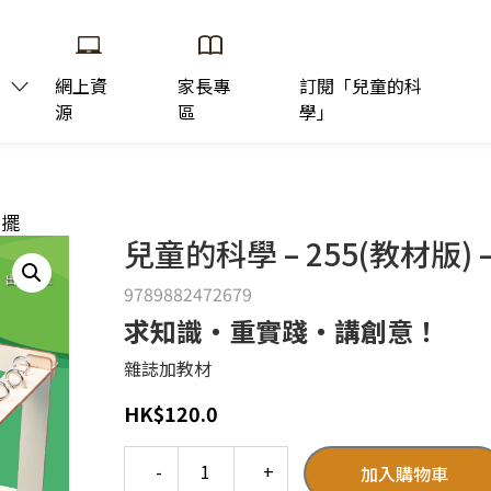
網上資
家長專
訂閱「兒童的科
源
區
學」
頓擺
兒童的科學 – 255(教材版)
9789882472679
求知識‧重實踐‧講創意！
雜誌加教材
HK
$
120.0
Quantity
加入購物車