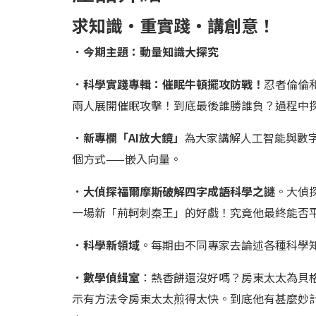
求知識‧重實踐‧講創意！
．今期主題：動量知識大探究
．科學實踐專輯：催眠牛頓擺攻防戰！
忍者倫倫
兩人展開催眠攻擊！到底最後誰勝誰負？過程中
．新專欄「AI放大鏡」
為大家講解人工智能與數字
個方式——嵌入向量。
．大偵探福爾摩斯破解四字成語科學之謎
。大偵
一場新「荊軻刺秦王」的好戲！究竟他最終能否
．科學新領域
。每期由不同專家去論述各種科學
．數學偵緝室
：熱香餅還沒好嗎？房東太太為貝
示有方法令房東太太煎得太快。到底他有甚麼妙