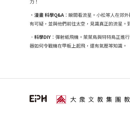
力！
．漫畫 科學Q&A
：瞬間看流星。小松等人在郊外
有可疑，並與他們前往太空，見識真正的流星。到
．
科學DIY
：彈射紙飛機。萊萊鳥與特特鳥正進行
器如何令戰機在甲板上起飛，還有氣壓等知識。