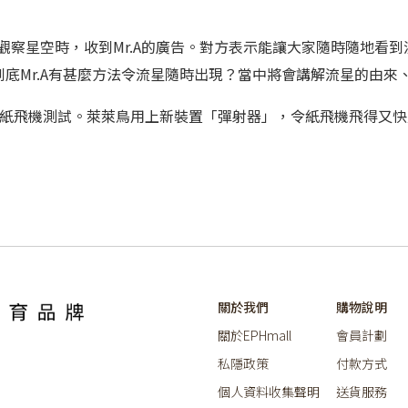
觀察星空時，收到Mr.A的廣告。對方表示能讓大家隨時隨地看
底Mr.A有甚麼方法令流星隨時出現？當中將會講解流星的由來
紙飛機測試。萊萊鳥用上新裝置「彈射器」，令紙飛機飛得又快
關於我們
購物說明
關於EPHmall
會員計劃
私隱政策
付款方式
個人資料收集聲明
送貨服務