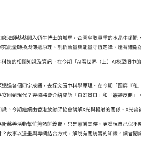
和魔法師蔡蔡闖入頓牛博士的城堡，企圖奪取貴重的水晶牛頓擺
探究能量轉換與傳遞原理、剖析動量與能量守恆定律，還有鐘擺
科技的相關知識及資訊。在今期「AI看世界（上）AI模型眼中
探透過各個四字成語，去探究箇中科學原理。在今期「圖窮『租
平安回到現代？專欄將會介紹成語「白虹貫日」和「輾轉反側」
知識。今期繼續由香港放射師協會講解X光與輻射的關係、X光曾
格街慈善活動幫忙煎熱餅義賣，只是煎餅需時，更發現自己似乎
計？故事以漫畫與專欄結合方式，解說有關統籌的知識。讀者閱