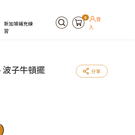
0
登
新加坡補充練
入
習
 – 波子牛頓擺
分享