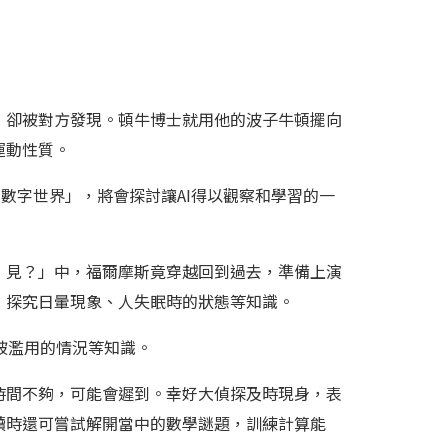
，卻被對方發現。頓牛博士就用他的波子牛頓擺向
運動性質。
的數字世界」，將會探討讓AI得以觀察和學習的一
』見？」中，福爾摩斯竟穿越回到過去，準備上演
，探究日暈現象、人失眠時的狀態等知識。
被濫用的情況等知識。
時間不夠，可能會遲到。幸好大偵探及時現身，表
讀時還可嘗試解開當中的數學謎題，訓練計算能