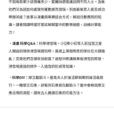
不知每款果汁該預備多少，愛麗絲便提議訪問不同人士。及後
他們又為該如何處理所獲數據而煩惱。到底最後眾人能否成功
舉辦茶座？故事以漫畫與專欄結合方式，解說分數應用的知
識。讀者閱讀時還可嘗試解開當中的數學謎題，訓練計算能
力！
．漫畫 科學Q&A：
科學滑雪場。小Q帶小松等人前往雪之星
人開設的環保滑雪場遊玩時，竟遇上某個熟悉的傢伙在大肆搗
亂！究竟他們怎樣收拾局面？過程中將講解單板滑雪的原理、
滑雪場建造的條件、人造雪的形成等知識。
．科學DIY：
摩艾翻筋斗。居兔夫人於復活節假期到復活島旅
行，一睹摩艾石像，卻看到石像竟在翻筋斗？當中會解說摩艾
像出現的源起，還有古人搬運石像的可能方法。