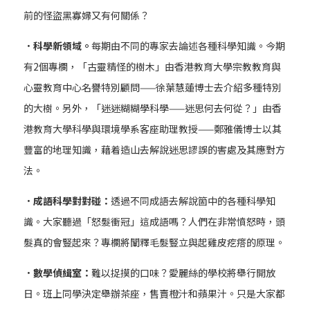
前的怪盜黑寡婦又有何關係？
．科學新領域。
每期由不同的專家去論述各種科學知識。今期
有2個專欄，「古靈精怪的樹木」由香港教育大學宗教教育與
心靈教育中心名譽特別顧問——徐葉慧蓮博士去介紹多種特別
的大樹。另外，「迷迷糊糊學科學——迷思何去何從？」由香
港教育大學科學與環境學系客座助理教授——鄭雅儀博士以其
豐富的地理知識，藉着造山去解說迷思謬誤的害處及其應對方
法。
．成語科學對對碰：
透過不同成語去解說箇中的各種科學知
識。大家聽過「怒髮衝冠」這成語嗎？人們在非常憤怒時，頭
髮真的會豎起來？專欄將闡釋毛髮豎立與起雞皮疙瘩的原理。
．數學偵緝室：
難以捉摸的口味？愛麗絲的學校將舉行開放
日。班上同學決定舉辦茶座，售賣橙汁和蘋果汁。只是大家都