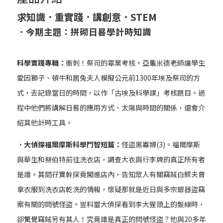
求知識．重實踐．講創意．
STEM
．今期主題：拼砌日晷學計時知識
科學實踐專輯：
衝刺！祭司的畢業考核。亞龜米德老師讓學生
愛因獅子、頓牛和居兔夫人模擬公元前1300年埃及祭司的方
式，去記錄當日的時間，以作「古埃及科學課」考核題目。過
程中他們將講解日晷的應用方式、太陽與時間的關係，還會介
紹其他計時工具。
．大偵探福爾摩斯科學鬥智短篇：
怪盜黑寡婦(3)。福爾摩斯
與華生和赫伯特前往洗衣店，調查大衣與行李牌的真正所有者
是誰。其間孖寶幹探竟闖進店內，告知眾人有關竊賊白鰥夫曾
拿衣服到洗衣店乾洗的情報，懷疑那就是近日與多宗銀器盜竊
案有關的問號怪盜。豈料當大偵探看到李大猩頭上的髮線時，
卻驚覺竊賊另有其人！究竟誰是真正的問號怪盜？他與20多年