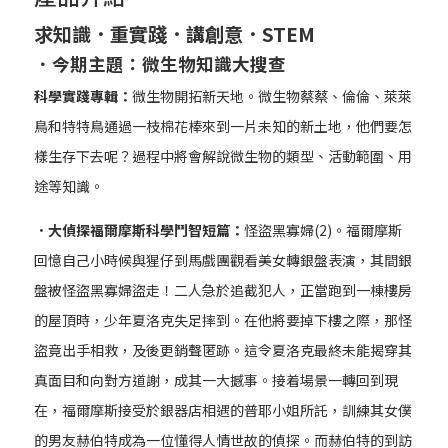
求知識．重實踐．講創意．
STEM
．今期主題：微生物知識大搜查
科學實踐專輯：
微生物開拓新天地。微生物蔡蔡、倫倫、萊萊
鳥和特特鳥通過一枝棉花棒來到一片未知的新土地，他們要怎
樣生存下去呢？過程中將會解說微生物的類型、活動範圍、用
途等知識。
．大偵探福爾摩斯科學鬥智短篇：
怪盜黑寡婦(2)。福爾摩斯
回憶自己小時候與猩仔到馬戲團觀看美女轉銀盤表演，其間銀
盤被怪盜黑寡婦盜走！二人急於追截犯人，正當跑到一棟樓房
的屋頂時，少年夏洛克失足摔到。在他將要掉下樓之際，那怪
盜竟出手相救，及後更銷聲匿跡。這令夏洛克最終未能揭穿其
真面目和向對方道謝，成其一大撼事。接着場景一轉回到現
在，福爾摩斯接受於銀器店相遇的普耶小姐所託，訓練其女僕
的男友赫伯特成為一位懂得人情世故的偵探。而赫伯特的到訪