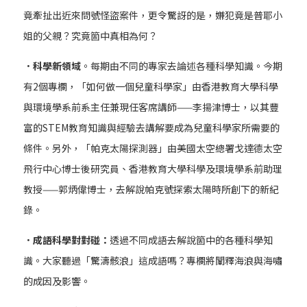
竟牽扯出近來問號怪盜案件，更令驚訝的是，嫌犯竟是普耶小
姐的父親？究竟箇中真相為何？
．科學新領域
。每期由不同的專家去論述各種科學知識。今期
有2個專欄，「如何做一個兒童科學家」由香港教育大學科學
與環境學系前系主任兼現任客席講師——李揚津博士，以其豐
富的STEM教育知識與經驗去講解要成為兒童科學家所需要的
條件。另外，「帕克太陽探測器」由美國太空總署戈達德太空
飛行中心博士後研究員、香港教育大學科學及環境學系前助理
教授——郭炳偉博士，去解說帕克號探索太陽時所創下的新紀
錄。
．成語科學對對碰：
透過不同成語去解說箇中的各種科學知
識。大家聽過「驚濤骸浪」這成語嗎？專欄將闡釋海浪與海嘯
的成因及影響。