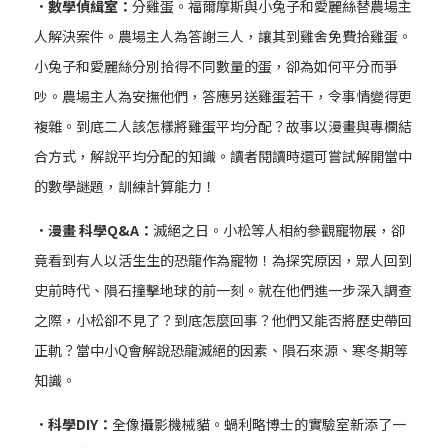
．數學偵緝室：
分雞蛋。福爾摩斯與小兔子和愛麗絲替農場主
人解決案件。農場主人為答謝三人，讓其到雞舍免費拾雞蛋。
小兔子和愛麗絲分別拾得不同數量的蛋，卻為如何平分而爭
吵。農場主人為安撫他們，答應另送雞蛋若干，令事情變得更
複雜。到底二人該怎樣將雞蛋平均分配？故事以漫畫與專欄結
合方式，解說平均分配的知識。讀者閱讀時還可嘗試解開當中
的數學謎題，訓練計算能力！
．漫畫 科學Q&A：
滅絕之日。小松等人相約參觀寵物展，卻
竟看到有人以活生生的恐龍作為寵物！為探究原因，眾人回到
史前時代、隕石撞擊地球的前一刻。就在他們進一步深入調查
之際，小松卻不見了？到底怎麼回事？他們又能否將歷史帶回
正軌？當中小Q會解說恐龍滅絕的因素、隕石來源、寒冬期等
知識。
．科學DIY：
全像攝影機械貓。蝸利略博士的實驗室新添了一