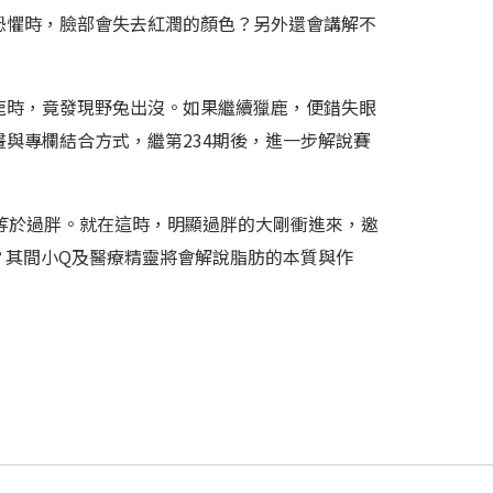
恐懼時，臉部會失去紅潤的顏色？另外還會講解不
鹿時，竟發現野兔出沒。如果繼續獵鹿，便錯失眼
與專欄結合方式，繼第234期後，進一步解說賽
等於過胖。就在這時，明顯過胖的大剛衝進來，邀
？其間小Q及醫療精靈將會解說脂肪的本質與作