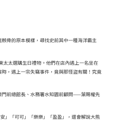
龍骸骨的原本模樣，尋找史前其中一種海洋霸主
房東太太選購生日禮物。他們在店內遇上一名坐在
演時，遇上一宗失竊事件，竟與那怪盜有關！究竟
澳門前總館長、水務署水知園前顧問——葉賜權先
安安」「可可」「樂樂」「盈盈」，還會解說大熊