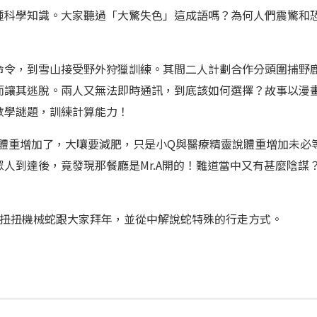
種科學知識。大家聽過「大驚失色」這成語嗎？為何人們震驚和
命令，到雪山接受野外狩獵訓練。其間二人計劃合作分頭圍捕野
讓其逃脫。兩人又無法即時通訊，到底該如何選擇？故事以漫畫
數學謎題，訓練計算能力！
體重增加了，大嚷要減肥，只是小Q與醫療精靈說體重增加未必
人到達後，竟發現那餐廳是Mr.A開的！難道當中又有甚麼陰謀
扭扭機械蛇跟大家拜年，並從中解說蛇特殊的行走方式。