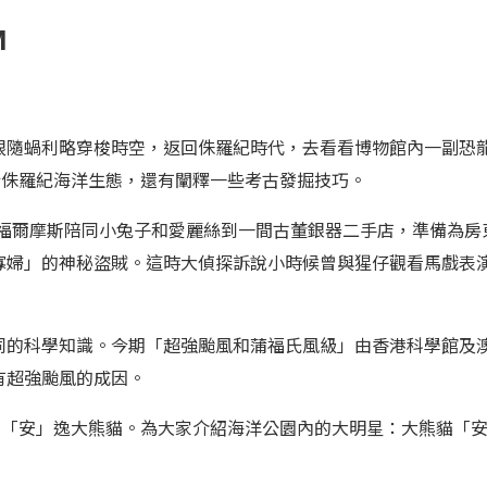
M
跟隨蝸利略穿梭時空，返回侏羅紀時代，去看看博物館內一副恐
析侏羅紀海洋生態，還有闡釋一些考古發掘技巧。
)。福爾摩斯陪同小兔子和愛麗絲到一間古董銀器二手店，準備為
寡婦」的神秘盜賊。這時大偵探訴說小時候曾與猩仔觀看馬戲表
同的科學知識。今期「超強颱風和蒲福氏風級」由香港科學館及
有超強颱風的成因。
愛「安」逸大熊貓。為大家介紹海洋公園內的大明星：大熊貓「