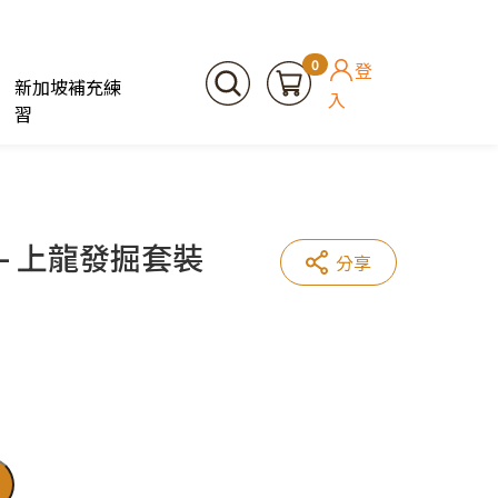
0
登
新加坡補充練
入
習
) – 上龍發掘套裝
分享