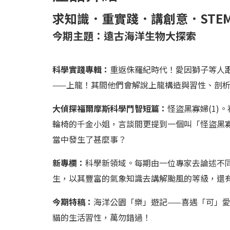
求知識．重實踐．講創意．
STE
今期主題：
遠古海洋生物大探索
科學實踐專輯：
重返侏羅紀時代！愛因獅子等人
——上龍！其間他們會解說上龍構造與習性、剖
大偵探福爾摩斯科學鬥智短篇：
怪盜黑寡婦(1
輪椅的千金小姐，言談間更提到一個叫「怪盜黑
當中發生了甚麼事？
新專欄：
科學新領域。每期由一位專家去論述不
生，以其豐富的氣象知識去講解颱風的等級，還
今期特稿：
海洋公園「樂」遊記——喜遇「可」
貓的生活習性，萬勿錯過！