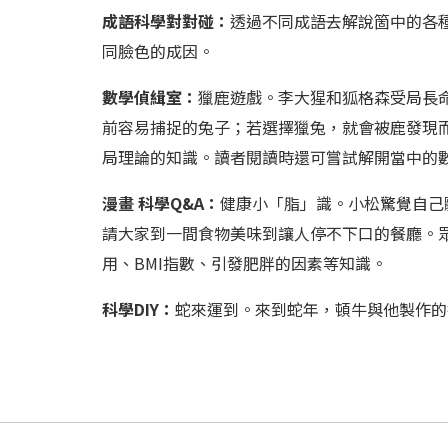
成語科學對對碰：
透過不同成語去解說箇中的各
同臉色的成因。
數學偵緝室：
獵鹿遊戲。李大猩和狐格森受局長
前容易捕捉的兔子；若選擇獵兔，就會被鹿發現而
局理論的知識。讀者閱讀時還可嘗試解開當中的
漫畫 科學Q&A：
健康小「脂」識。小松驚覺自己
請大家到一間食物美味到讓人停不下口的餐廳。眾
用、BMI指數、引發肥胖的因素等知識。
科學DIY：
蛇來運到。來到蛇年，頓牛與他製作的