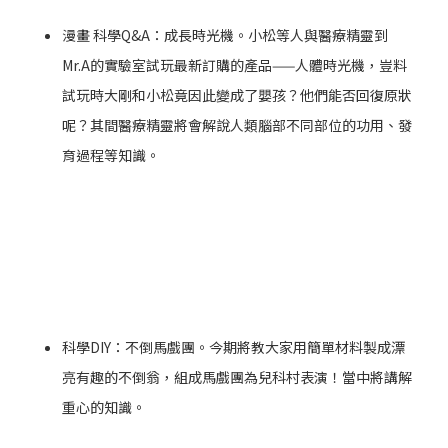
漫畫 科學Q&A：成長時光機。小松等人與醫療精靈到
Mr.A的實驗室試玩最新訂購的產品——人體時光機，豈料
試玩時大剛和小松竟因此變成了嬰孩？他們能否回復原狀
呢？其間醫療精靈將會解說人類腦部不同部位的功用、發
育過程等知識。
科學DIY：不倒馬戲團。今期將教大家用簡單材料製成漂
亮有趣的不倒翁，組成馬戲團為兒科村表演！當中將講解
重心的知識。