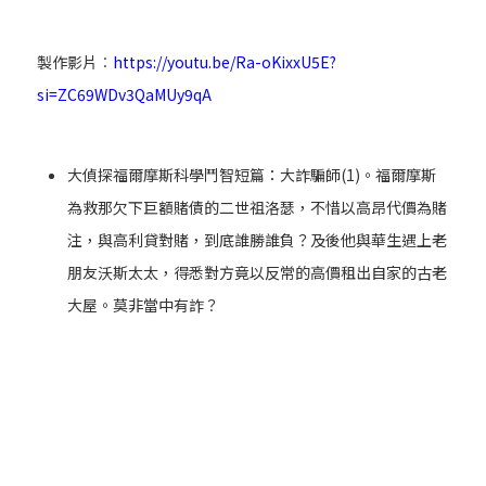
製作影片︰
https://youtu.be/Ra-oKixxU5E?
si=ZC69WDv3QaMUy9qA
大偵探福爾摩斯科學鬥智短篇：大詐騙師(1)。福爾摩斯
為救那欠下巨額賭債的二世祖洛瑟，不惜以高昂代價為賭
注，與高利貸對賭，到底誰勝誰負？及後他與華生遇上老
朋友沃斯太太，得悉對方竟以反常的高價租出自家的古老
大屋。莫非當中有詐？