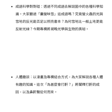
成語科學對對碰：透過不同成語去解說箇中的各種科學知
識。大家聽過「囊螢映雪」這成語嗎？究竟螢火蟲的光與
雪地的反光能否足以照亮書本？為何雪地比一般土地更能
反射光線？今期專欄將揭曉光學與生物的奧秘。
人體趣談：以漫畫及專欄結合方式，為大家解說各種人體
有趣的知識。這次「為甚麼會打鼾？」將闡釋打鼾的成
因，以及鼻鼾聲從何而來。