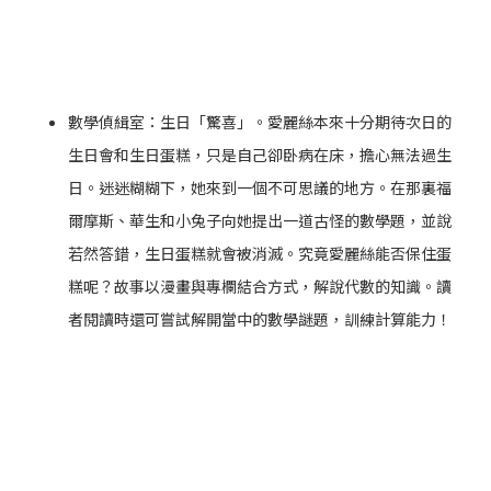
數學偵緝室：生日「驚喜」。愛麗絲本來十分期待次日的
生日會和生日蛋糕，只是自己卻卧病在床，擔心無法過生
日。迷迷糊糊下，她來到一個不可思議的地方。在那裏福
爾摩斯、華生和小兔子向她提出一道古怪的數學題，並說
若然答錯，生日蛋糕就會被消滅。究竟愛麗絲能否保住蛋
糕呢？故事以漫畫與專欄結合方式，解說代數的知識。讀
者閱讀時還可嘗試解開當中的數學謎題，訓練計算能力！