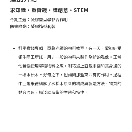
求知識‧重實踐‧講創意‧STEM
今期主題：凝膠塑型學黏合作用
隨書附送︰凝膠造型套裝
科學實踐專輯：亞龜老師的物料教室。有一天，愛迪蛙受
頓牛國王所託，用非一般的物料來製作全新的雕像。正當
他苦惱使用哪種物料之際，剛巧遇上亞龜米德和其身邊的
一堆水松木。好奇之下，他詢問那些東西有何作用。過程
中亞龜米德講解了水松木原料的構成與製造方法、物質的
黏合原理，還淺談海龜的生態和特性。