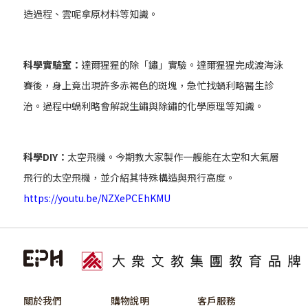
造過程、雲呢拿原材料等知識。
科學實驗室：
達爾猩猩的除「鏽」實驗。達爾猩猩完成渡海泳
賽後，身上竟出現許多赤褐色的斑塊，急忙找蝸利略醫生診
治。過程中蝸利略會解說生鏽與除鏽的化學原理等知識。
科學DIY：
太空飛機。今期教大家製作一艘能在太空和大氣層
飛行的太空飛機，並介紹其特殊構造與飛行高度。
https://youtu.be/NZXePCEhKMU
關於我們
購物說明
客戶服務