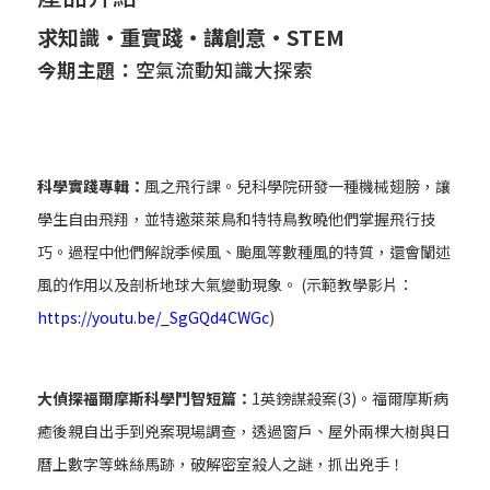
求知識‧重實踐‧講創意‧STEM
今期主題：
空氣流動知識大探索
科學實踐專輯：
風之飛行課。兒科學院研發一種機械翅膀，讓
學生自由飛翔，並特邀萊萊鳥和特特鳥教曉他們掌握飛行技
巧。過程中他們解說季候風、颱風等數種風的特質，還會闡述
風的作用以及剖析地球大氣變動現象。 (示範教學影片：
https://youtu.be/_SgGQd4CWGc
)
大偵探福爾摩斯科學鬥智短篇：
1英鎊謀殺案(3)。福爾摩斯病
癒後親自出手到兇案現場調查，透過窗戶、屋外兩棵大樹與日
曆上數字等蛛絲馬跡，破解密室殺人之謎，抓出兇手！