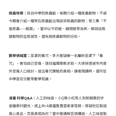
爬蟲地帶：
採訪中學的爬蟲館，每期介紹一種爬蟲動物。不過
今期會介紹一種常在爬蟲館出現卻非爬蟲的動物：第三集「不
是爬蟲——蛙類」。當中以牛奶蛙、饅頭蛙等為例，解說這兩
棲動物的生態習性，還有與爬蟲動物的分別。
數學偵緝室：
巫婆的毒咒。李大猩疑被一名騙財巫婆下「毒
咒」，害怕自己受傷，遂找福爾摩斯求助。大偵探透過市內意
外受傷人口統計，道出毒咒應驗的真相。讀者閱讀時，還可從
中學習百分數等數學知識。
漫畫 科學Q&A：
人工的味道。小Q帶小松等人到新開業的宇
宙糖果村觀光，遇上Mr.A擺檔售賣雲呢拿雪糕，懷疑他在製造
黑心食品，究竟真相為何？當中會講解舌頭構造、人工味道製