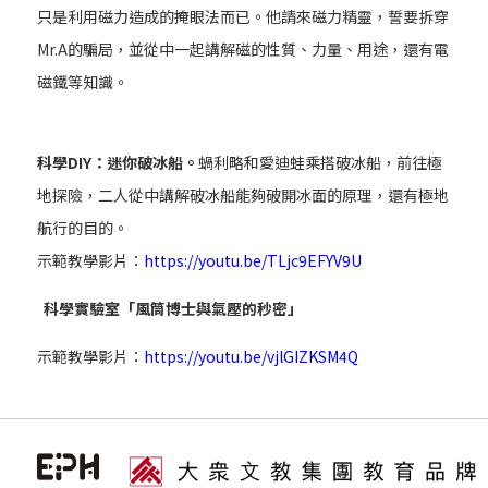
只是利用磁力造成的掩眼法而已。他請來磁力精靈，誓要拆穿
Mr.A的騙局，並從中一起講解磁的性質、力量、用途，還有電
磁鐵等知識。
科學DIY：迷你破冰船。
蝸利略和愛迪蛙乘搭破冰船，前往極
地探險，二人從中講解破冰船能夠破開冰面的原理，還有極地
航行的目的。
示範教學影片：
https://youtu.be/TLjc9EFYV9U
科學實驗室「風筒博士與氣壓的秒密」
示範教學影片：
https://youtu.be/vjlGIZKSM4Q