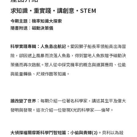
求知識‧重實踐‧講創意‧STEM
今期主題：機率知識大探索
隨書附送︰磁動決策儀
科學實踐專輯：人魚島出航記。
愛因獅子船長率領船員出海冒
險，卻因遇上風暴而流落人魚島，得到當地人魚族贈予磁動決
策儀而再次啟航。眾人從中探究機率的概念與運算應用、位能
與能量轉換、尺規作圖等知識。
誰改變了世界
：每期介紹一位著名科學家，講述其生平及偉大
發明與發現。這次介紹一位發現X光的科學家——倫琴。
大偵探福爾摩斯科學鬥智短篇：小偷與貴婦(2)。
貝利以為殺