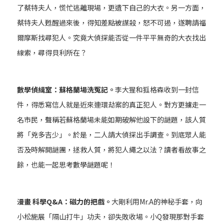
了蔡特夫人，慌忙逃離現場，更遺下自己的大衣。另一方面，
蔡特夫人甦醒過來後，得知差點被謀殺，怒不可遏，遂聘請福
爾摩斯找尋犯人。究竟大偵探能否從一件平平無奇的大衣找出
線索，尋得貝利所在？
數學偵緝室：蘇格蘭場洗冤記。
李大猩和狐格森收到一封信
件，得悉寫信人就是近來連環劫案的真正犯人。對方更擄走一
名市民，聲稱若蘇格蘭場未能如期破解他設下的謎題，該人質
將「兇多吉少」。於是，二人請大偵探出手調查。到底眾人能
否及時解開謎團，拯救人質，將犯人繩之以法？讀者看故事之
餘，也能一起思考數學謎題呢！
漫畫 科學Q&A：磁力的把戲。
大剛利用Mr.A的神秘手套，向
小松施展「隔山打牛」功夫，卻失敗收場。小Q發現那對手套