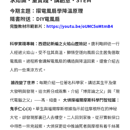
求知識‧重實踐‧講創意‧STEM
今期主題：摺電風扇學降溫原理
隨書附送︰DIY電風扇
完整教材示範影片：
https://youtu.be/oUMC5oMtmB4
科學實踐專輯：西遊記新編之火焰山歷險記。
唐利略師徒一行
人經過火焰山，受不住其高溫，獅悟空遂向風扇公主居兔借取
電風扇。過程將會講解電風扇的構造與降溫因素，還會介紹古
人的一些乘涼方式。
誰改變了世界：
每期介紹一位著名科學家，講述其生平及偉
大發明與發現。這次將分成兩集，介紹「博弈論之父」與「現
代電腦之父」——馮．紐曼。
大偵探福爾摩斯科學鬥智短篇：
鬼手仁心(3)。
華生與福爾摩斯根據指示前往摩根所在的神秘
大宅，卻發現那裏已人去樓空。二人回到家後，從孖寶幹探口
中得悉一宗兇殺案，大偵探更從中推論死者與摩根有着千絲萬