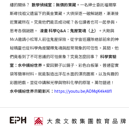
縷的關係？
數學偵緝室：無價的寶藏。
一名紳士委託福爾摩
斯尋找祖父遺留下的黃金寶藏。大偵探逐一破解謎題，漸漸接
近寶藏所在。究竟他們能否成功呢？各位讀者也可一起參與，
思考各個謎題。
漫畫 科學Q&A：鬼屋驚魂（上）。
大剛與
Mr.A邀請小松等人前往鬼屋探險，從宇宙巡邏隊總部前來的神
秘精靈也從科學角度闡釋鬼魂與超常現象的可信性。其間，他
們竟看到了不可思議的可怕景象？究竟怎麼回事？
科學實驗
室：水中繽紛世界。
愛因獅子以鏡子、彩色白板筆、普通密實
袋等簡單材料，就能製造出浮在水面的漂亮圖案，以及有趣的
彩圖把戲，並從中講解光學與物料化學的原理。萬勿錯過！
水中繽紛世界示範影片：
https://youtu.be/ADMqK4k48fI